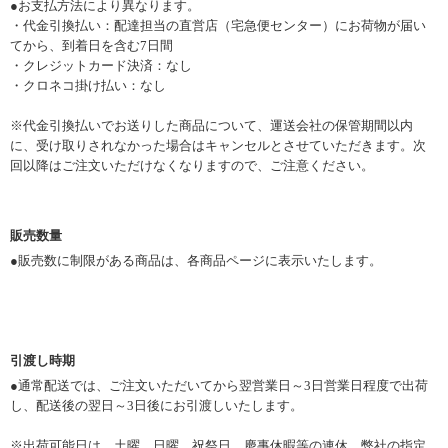
●
お支払方法により異なります。
・代金引換払い：配達担当の直営店（宅急便センター）にお荷物が届い
てから、到着日を含む7日間
・クレジットカード決済：なし
・クロネコ掛け払い：なし
※代金引換払いでお送りした商品について、運送会社の保管期間以内
に、受け取りされなかった場合はキャンセルとさせていただきます。次
回以降はご注文いただけなくなりますので、ご注意ください。
販売数量
●販売数に制限がある商品は、各商品ページに表示いたします。
引渡し時期
●
通常配送では、ご注文いただいてから翌営業日～3日営業日程度で出荷
し、配送後の翌日～3日後にお引渡しいたします。
※出荷可能日は、土曜、日曜、祝祭日、慶事休暇等の連休、弊社の指定