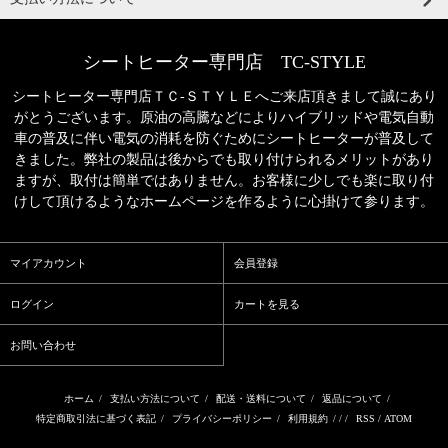
シートヒーター専門店 TC-STYLE
シートヒーター専門店ＴＣ‐ＳＴＹＬＥへご来店頂きまして誠にあり
がとうございます。原油の高騰などによりハイブリッドや電気自動
車の普及に伴い電気の消耗を防ぐためにシートヒーターが普及して
きました。弊社の製品は後からでも取り付けられるメリットがあり
ますが、取付は簡単ではありません。お客様に少しでも楽に取り付
けして頂けるようなホームページを作るように心掛けて参ります。
マイアカウント
会員登録
ログイン
カートを見る
お問い合わせ
ホーム
/
支払い方法について
/
配送・送料について
/
返品について
/
特定商取引法に基づく表記
/
プライバシーポリシー
/
利用規約
/ / /
RSS
/
ATOM