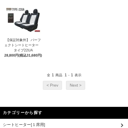
【保証対象外】 パーフ
ェクトシートヒーター
タイプ22UA
28,800円(税込31,680円)
1
1
1
全
商品
-
表示
< Prev
Next >
カテゴリーから探す
シートヒーター[１席用]