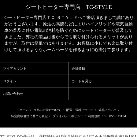
シートヒーター専門店 TC-STYLE
シートヒーター専門店ＴＣ‐ＳＴＹＬＥへご来店頂きまして誠にあり
がとうございます。原油の高騰などによりハイブリッドや電気自動
車の普及に伴い電気の消耗を防ぐためにシートヒーターが普及して
きました。弊社の製品は後からでも取り付けられるメリットがあり
ますが、取付は簡単ではありません。お客様に少しでも楽に取り付
けして頂けるようなホームページを作るように心掛けて参ります。
マイアカウント
会員登録
ログイン
カートを見る
お問い合わせ
ホーム
/
支払い方法について
/
配送・送料について
/
返品について
/
特定商取引法に基づく表記
/
プライバシーポリシー
/
利用規約
/ / /
RSS
/
ATOM
TC-STYLE
の商品は、商標登録及び意匠登録ならびに不正競争防止法2条1項1