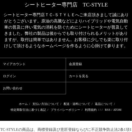
シートヒーター専門店 TC-STYLE
シートヒーター専門店ＴＣ‐ＳＴＹＬＥへご来店頂きまして誠にあり
がとうございます。原油の高騰などによりハイブリッドや電気自動
車の普及に伴い電気の消耗を防ぐためにシートヒーターが普及して
きました。弊社の製品は後からでも取り付けられるメリットがあり
ますが、取付は簡単ではありません。お客様に少しでも楽に取り付
けして頂けるようなホームページを作るように心掛けて参ります。
マイアカウント
会員登録
ログイン
カートを見る
お問い合わせ
ホーム
/
支払い方法について
/
配送・送料について
/
返品について
/
特定商取引法に基づく表記
/
プライバシーポリシー
/
利用規約
/ / /
RSS
/
ATOM
TC-STYLE
の商品は、商標登録及び意匠登録ならびに不正競争防止法2条1項1