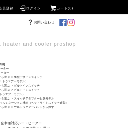
会員登録
ログイン
カート(0)
お問い合わせ
t heater and cooler proshop
用]
ヒーター
ヒーター
から選ぶ
>
角型デザインスイッチ
ルトラエアーモデル）
から選ぶ
>
ビルトインスイッチ
から選ぶ
>
ビルトインスイッチ
トラエアーモデル）
から選ぶ
>
スイッチアダプター付属モデル
イルミネーション機能（ヘッドライトスイッチ連動）
から選ぶ
>
ウルトラエアーパットから探す
全車種対応シートヒーター