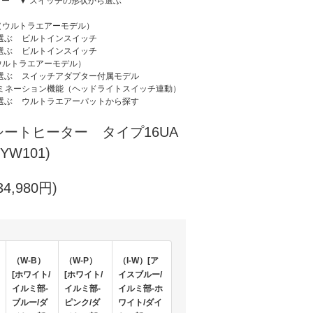
ター
▼ スイッチの形状から選ぶ
（ウルトラエアーモデル）
選ぶ
ビルトインスイッチ
選ぶ
ビルトインスイッチ
ウルトラエアーモデル）
選ぶ
スイッチアダプター付属モデル
ミネーション機能（ヘッドライトスイッチ連動）
選ぶ
ウルトラエアーパットから探す
ートヒーター タイプ16UA
YW101)
4,980円)
（W-B）
（W-P）
（I-W）[ア
[ホワイト/
[ホワイト/
イスブルー/
イルミ部-
イルミ部-
イルミ部-ホ
ブルー/ダ
ピンク/ダ
ワイト/ダイ