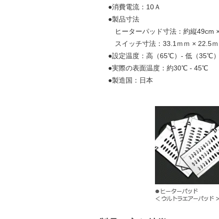
●消費電流：10Ａ
●製品寸法
ヒーターパッド寸法：約縦49cm ×
スイッチ寸法：33.1ｍｍ × 22.5ｍｍ
●設定温度：高（65℃）- 低（35℃
●実際の表面温度：約30℃ - 45℃
●製造国：日本