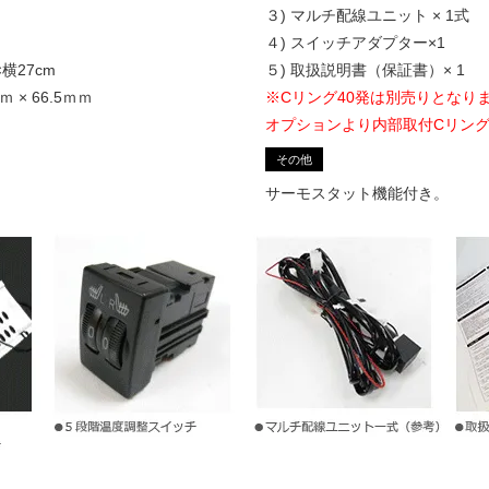
３) マルチ配線ユニット × 1式
４) スイッチアダプター×1
横27cm
５) 取扱説明書（保証書）× 1
 × 66.5ｍｍ
※Cリング40発は別売りとなり
）
オプションより内部取付Cリン
その他
サーモスタット機能付き。