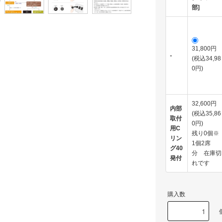
部]
31,800円
-
(税込34,98
0円)
32,600円
内部
(税込35,86
取付
0円)
用C
残り0個※
リン
1個2席
グ40
分 在庫切
発付
れです
購入数