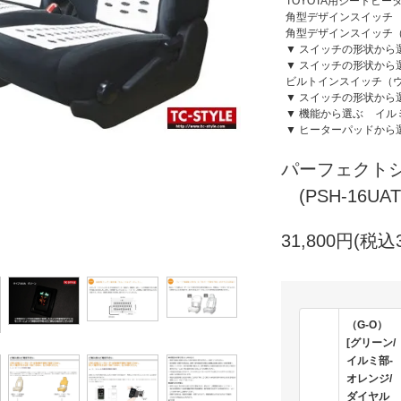
TOYOTA用シートヒー
角型デザインスイッチ
角型デザインスイッチ
▼ スイッチの形状から
▼ スイッチの形状から
ビルトインスイッチ（
▼ スイッチの形状から
▼ 機能から選ぶ
イル
▼ ヒーターパッドから
パーフェクトシ
(PSH-16UAT
31,800円(税込3
（G-O）
[グリーン/
イルミ部-
オレンジ/
ダイヤル