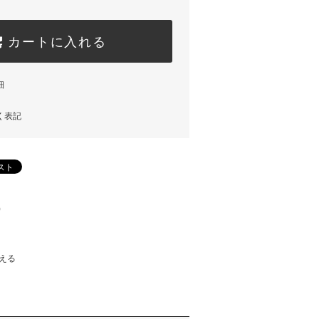
カートに入れる
細
く表記
)
える