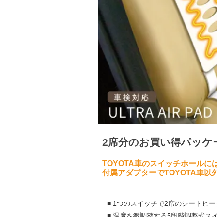
2席分のお買い得パッケ
TOYOTA車のスイッチホール
付属アダプターでTOYOTA車
■ 1つのスイッチで2席のシートヒ
■ 温度を微調整する5段階調整式ス