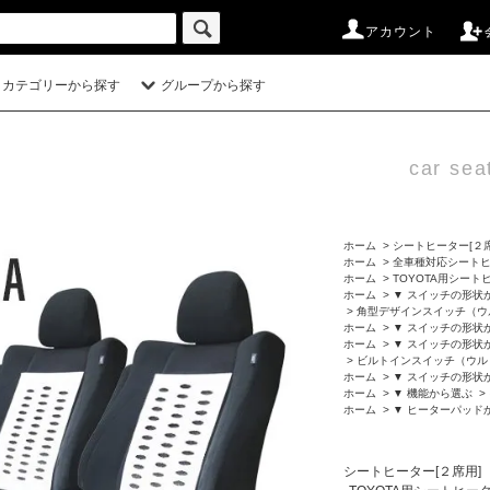
アカウント
カテゴリーから探す
グループから探す
car sea
ホーム
>
シートヒーター[２席
ホーム
>
全車種対応シート
ホーム
>
TOYOTA用シート
ホーム
>
▼ スイッチの形状
>
角型デザインスイッチ（ウ
ホーム
>
▼ スイッチの形状
ホーム
>
▼ スイッチの形状
>
ビルトインスイッチ（ウル
ホーム
>
▼ スイッチの形状
ホーム
>
▼ 機能から選ぶ
>
ホーム
>
▼ ヒーターパッド
シートヒーター[２席用]