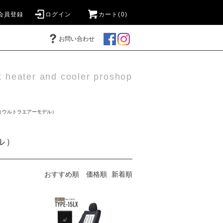
会員登録
ログイン
カート(0)
お問い合わせ
t heater and cooler proshop
（ウルトラエアーモデル）
ル）
おすすめ順
価格順
新着順