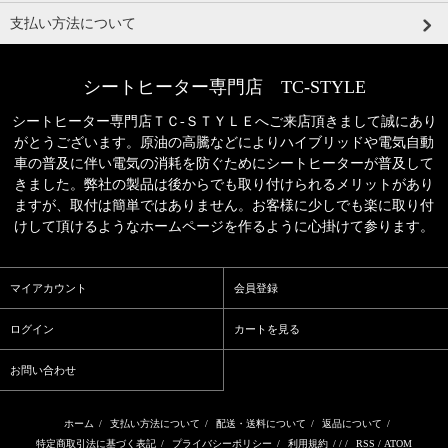
支払い方法について
シートヒーター専門店 TC-STYLE
シートヒーター専門店ＴＣ‐ＳＴＹＬＥへご来店頂きまして誠にあり
がとうございます。原油の高騰などによりハイブリッドや電気自動
車の普及に伴い電気の消耗を防ぐためにシートヒーターが普及して
きました。弊社の製品は後からでも取り付けられるメリットがあり
ますが、取付は簡単ではありません。お客様に少しでも楽に取り付
けして頂けるようなホームページを作るように心掛けて参ります。
マイアカウント
会員登録
ログイン
カートを見る
お問い合わせ
ホーム
/
支払い方法について
/
配送・送料について
/
返品について
/
特定商取引法に基づく表記
/
プライバシーポリシー
/
利用規約
/ / /
RSS
/
ATOM