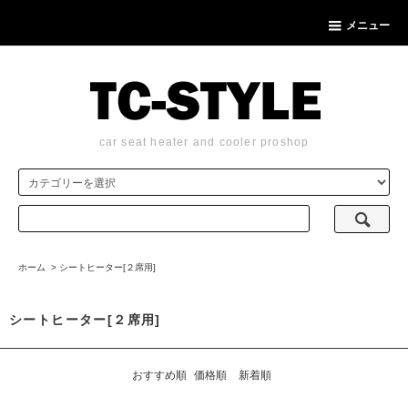
メニュー
car seat heater and cooler proshop
ホーム
>
シートヒーター[２席用]
シートヒーター[２席用]
おすすめ順
価格順
新着順